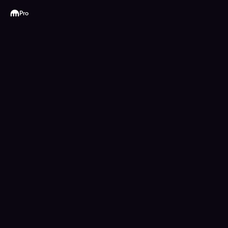
Kraken
Pro