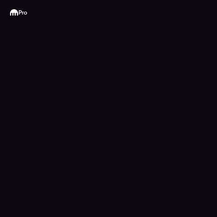
Kraken
Pro