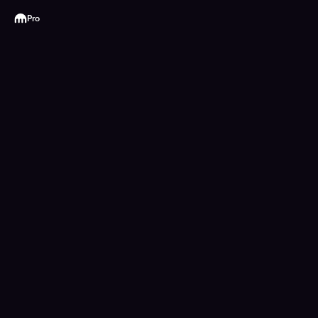
Kraken
Pro