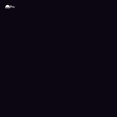
Kraken
Pro