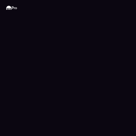
Kraken
Pro