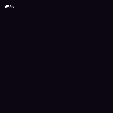
Kraken
Pro