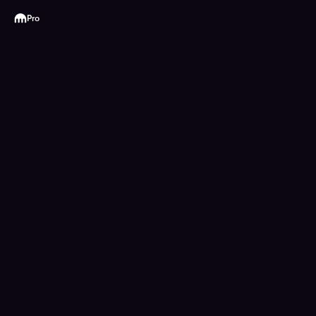
Kraken
Pro