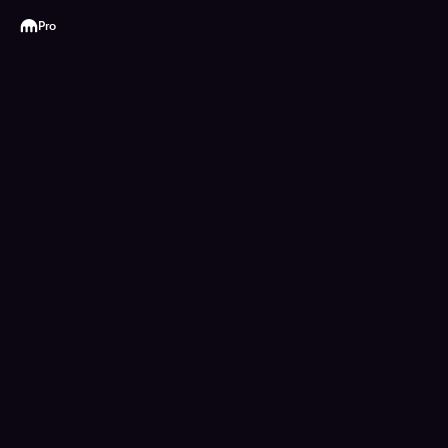
Kraken
Pro