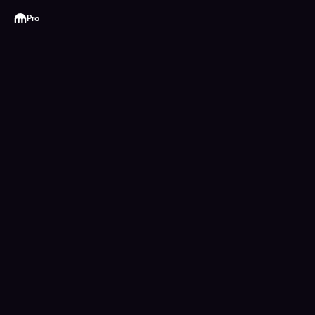
Kraken
Pro