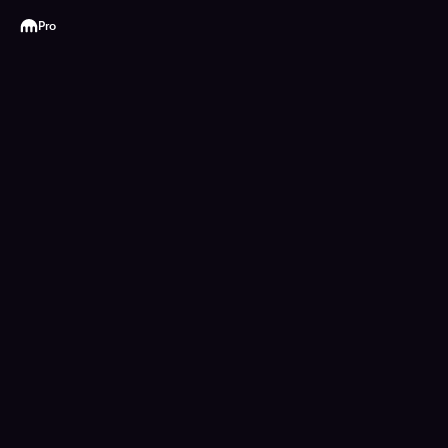
Kraken
Pro