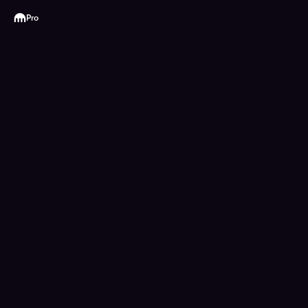
Kraken
Pro