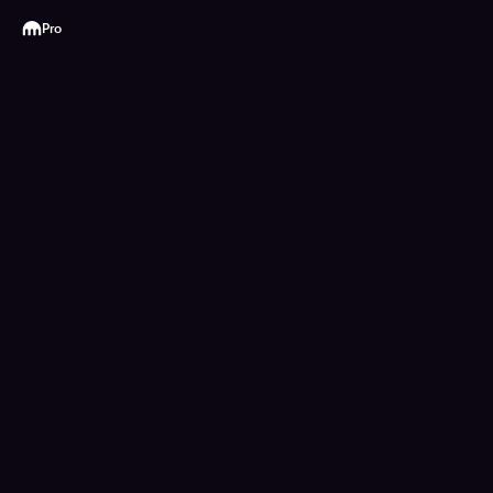
Kraken
Pro