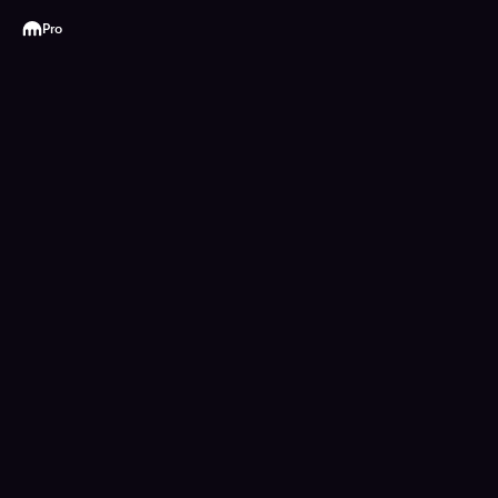
Kraken
Pro