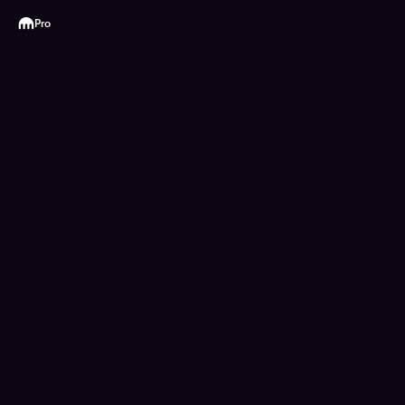
Kraken
Pro