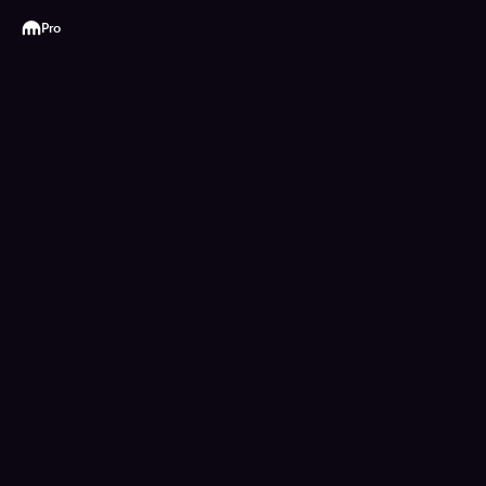
Kraken
Pro