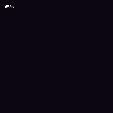
Kraken
Pro