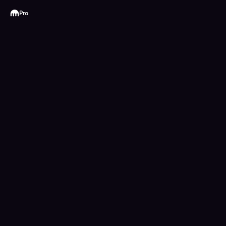
Kraken
Pro