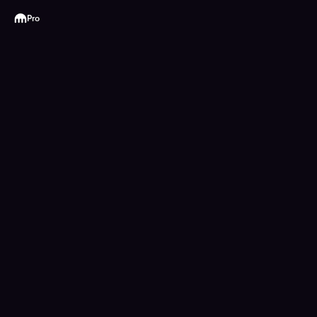
Kraken
Pro