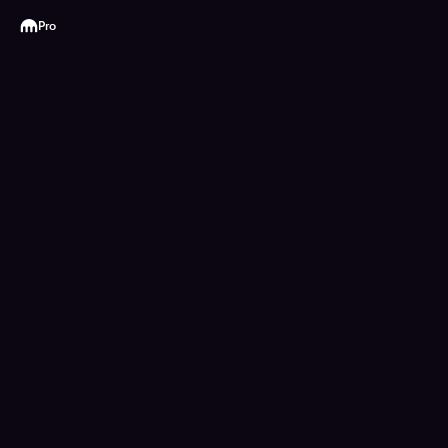
Kraken
Pro