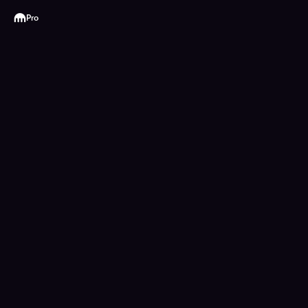
Kraken
Pro