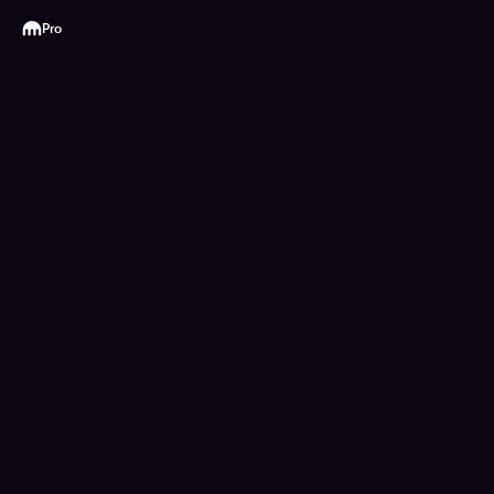
Kraken
Pro