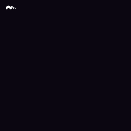
Kraken
Pro