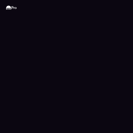
Kraken
Pro