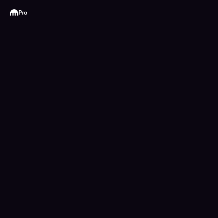
Kraken
Pro