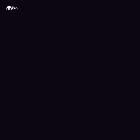
Kraken
Pro