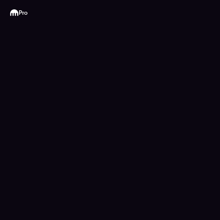
Kraken
Pro