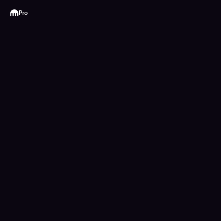
Kraken
Pro