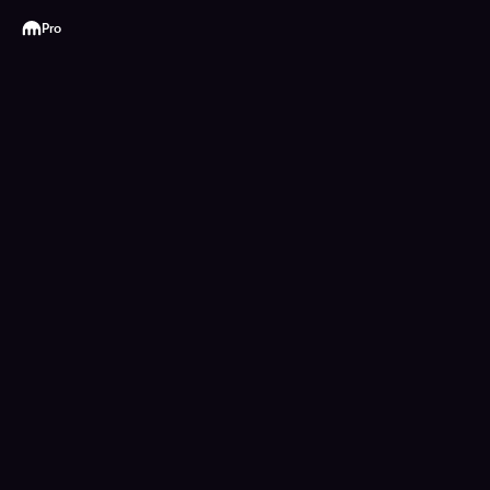
Kraken
Pro