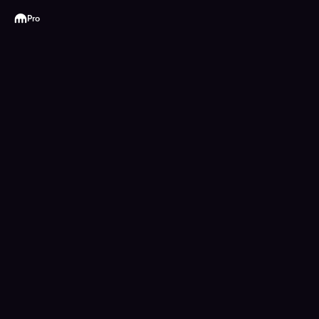
Kraken
Pro