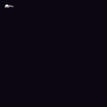
Kraken
Pro