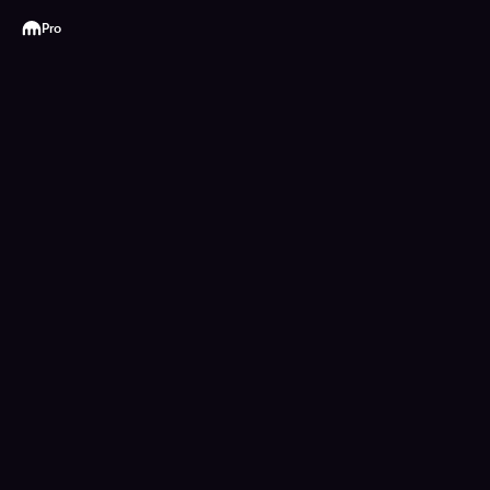
Kraken
Pro