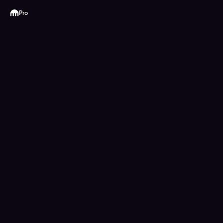
Kraken
Pro