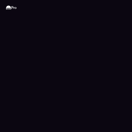
Kraken
Pro