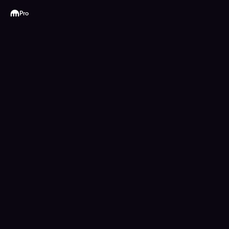
Kraken
Pro