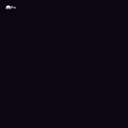
Kraken
Pro