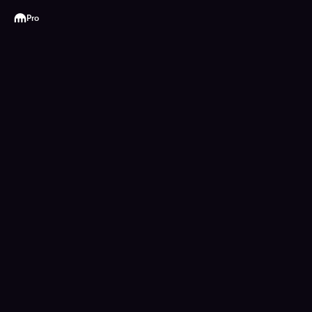
Kraken
Pro