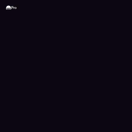
Kraken
Pro