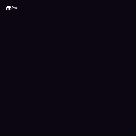
Kraken
Pro