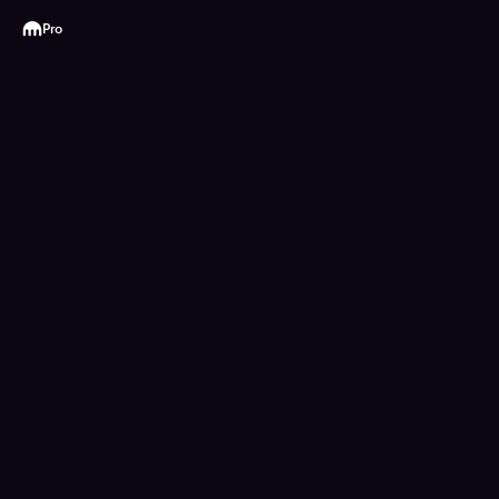
Kraken
Pro