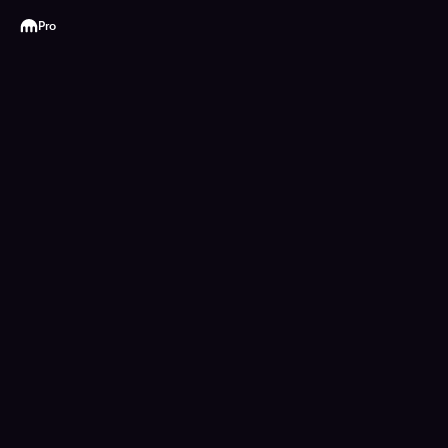
Kraken
Pro