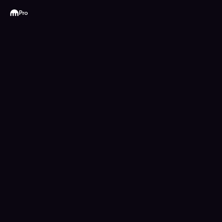
Kraken
Pro