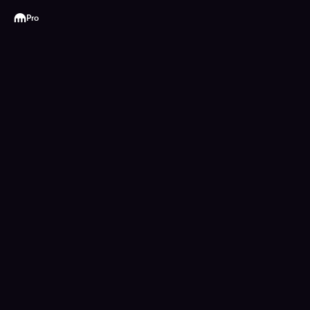
Kraken
Pro