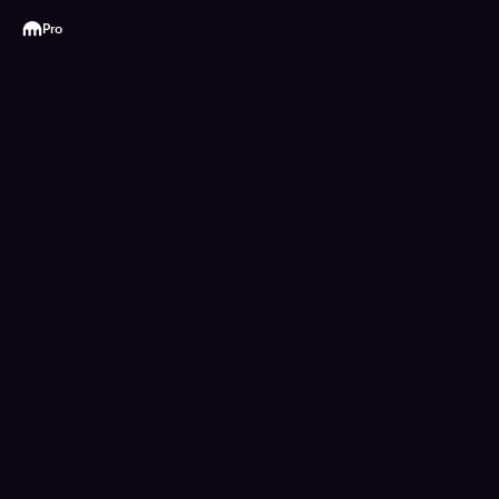
Kraken
Pro