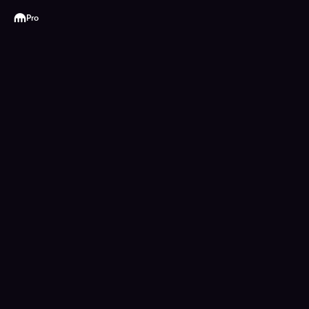
Kraken
Pro