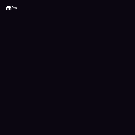
Kraken
Pro