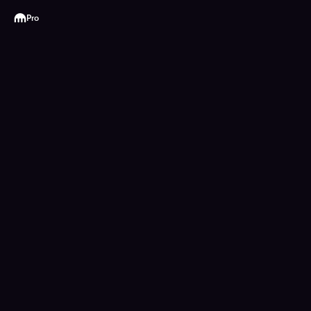
Kraken
Pro