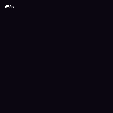
Kraken
Pro