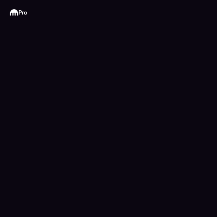
Kraken
Pro