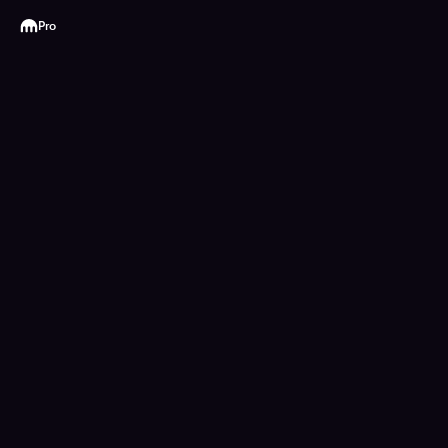
Kraken
Pro