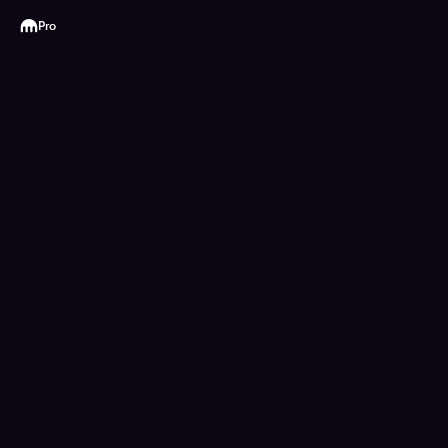
Kraken
Pro